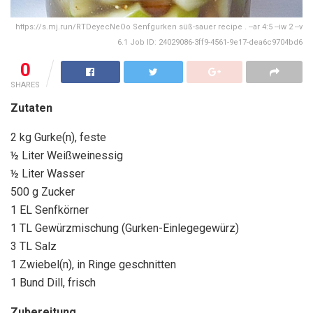
https://s.mj.run/RTDeyecNeOo Senfgurken süß-sauer recipe . --ar 4:5 --iw 2 --v
6.1 Job ID: 24029086-3ff9-4561-9e17-dea6c9704bd6
0
SHARES
Zutaten
2 kg Gurke(n), feste
½ Liter Weißweinessig
½ Liter Wasser
500 g Zucker
1 EL Senfkörner
1 TL Gewürzmischung (Gurken-Einlegegewürz)
3 TL Salz
1 Zwiebel(n), in Ringe geschnitten
1 Bund Dill, frisch
Zubereitung