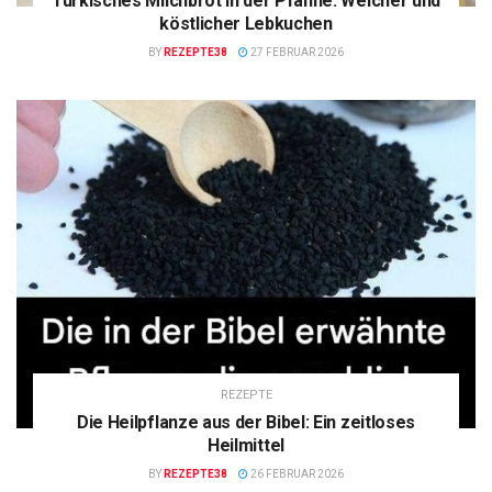
Türkisches Milchbrot in der Pfanne: Weicher und
köstlicher Lebkuchen
BY
REZEPTE38
27 FEBRUAR 2026
REZEPTE
Die Heilpflanze aus der Bibel: Ein zeitloses
Heilmittel
BY
REZEPTE38
26 FEBRUAR 2026