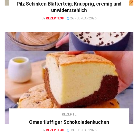
Pilz Schinken Blätterteig: Knusprig, cremig und
unwiderstehlich
BY
REZEPTE38
26 FEBRUAR 2026
REZEPTE
Omas fluffiger Schokoladenkuchen
BY
REZEPTE38
18 FEBRUAR 2026