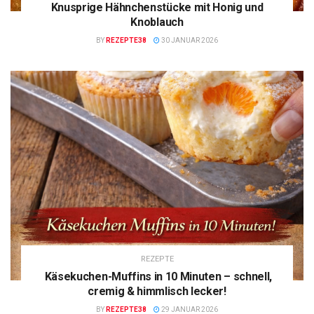
Knusprige Hähnchenstücke mit Honig und
Knoblauch
BY
REZEPTE38
30 JANUAR 2026
REZEPTE
Käsekuchen-Muffins in 10 Minuten – schnell,
cremig & himmlisch lecker!
BY
REZEPTE38
29 JANUAR 2026