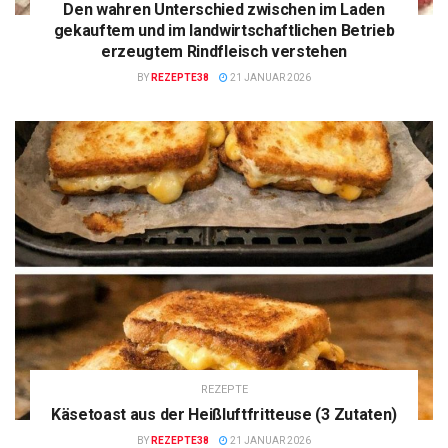
Den wahren Unterschied zwischen im Laden
gekauftem und im landwirtschaftlichen Betrieb
erzeugtem Rindfleisch verstehen
BY
REZEPTE38
21 JANUAR 2026
REZEPTE
Käsetoast aus der Heißluftfritteuse (3 Zutaten)
BY
REZEPTE38
21 JANUAR 2026