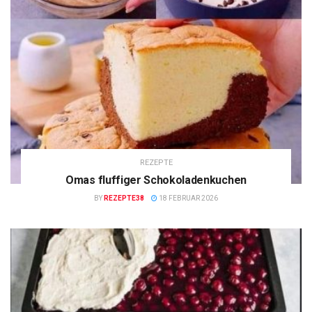
REZEPTE
Omas fluffiger Schokoladenkuchen
BY
REZEPTE38
18 FEBRUAR 2026