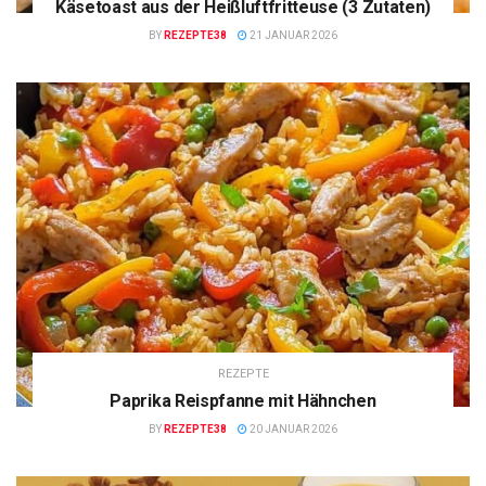
Käsetoast aus der Heißluftfritteuse (3 Zutaten)
BY
REZEPTE38
21 JANUAR 2026
REZEPTE
Paprika Reispfanne mit Hähnchen
BY
REZEPTE38
20 JANUAR 2026