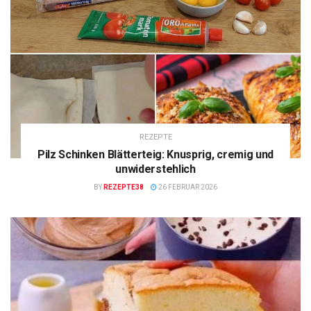
REZEPTE
Pilz Schinken Blätterteig: Knusprig, cremig und
unwiderstehlich
BY
REZEPTE38
26 FEBRUAR 2026