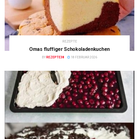
REZEPTE
Omas fluffiger Schokoladenkuchen
BY
REZEPTE38
18 FEBRUAR 2026