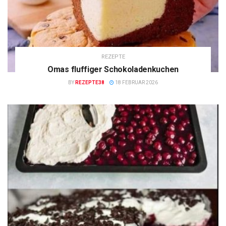
REZEPTE
Omas fluffiger Schokoladenkuchen
BY
REZEPTE38
18 FEBRUAR 2026