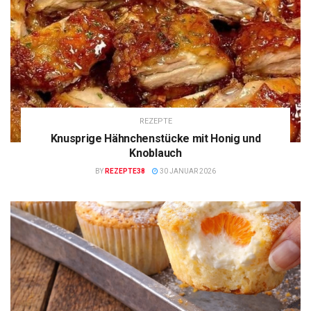
REZEPTE
Knusprige Hähnchenstücke mit Honig und
Knoblauch
BY
REZEPTE38
30 JANUAR 2026