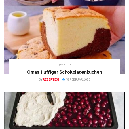
REZEPTE
Omas fluffiger Schokoladenkuchen
BY
REZEPTE38
18 FEBRUAR 2026