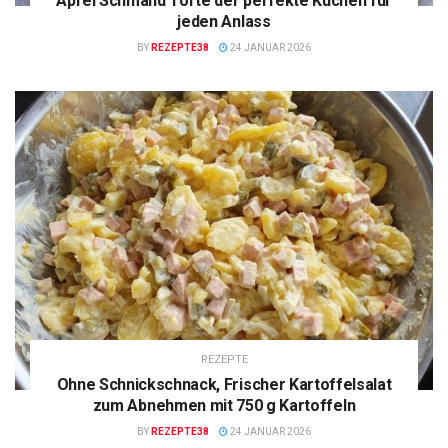
Apfel Schmand Torte der perfekte Kuchen für
jeden Anlass
BY
REZEPTE38
24 JANUAR 2026
REZEPTE
Ohne Schnickschnack, Frischer Kartoffelsalat
zum Abnehmen mit 750 g Kartoffeln
BY
REZEPTE38
24 JANUAR 2026