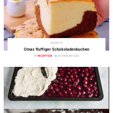
REZEPTE
Omas fluffiger Schokoladenkuchen
BY
REZEPTE38
18 FEBRUAR 2026