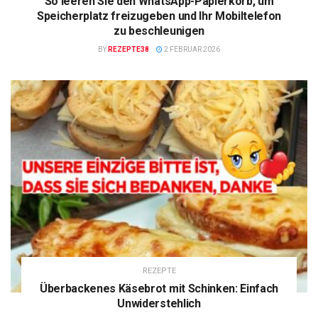
So leeren Sie den WhatsApp-Papierkorb, um
Speicherplatz freizugeben und Ihr Mobiltelefon
zu beschleunigen
BY
REZEPTE38
2 FEBRUAR 2026
REZEPTE
Überbackenes Käsebrot mit Schinken: Einfach
Unwiderstehlich