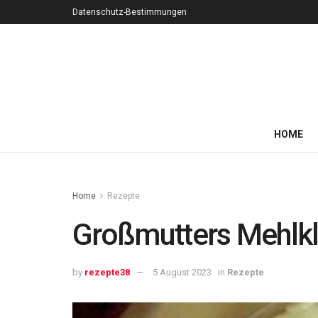
Datenschutz-Bestimmungen
HOME
Home
Rezepte
Großmutters Mehlk
by
rezepte38
5 August 2023
in
Rezepte