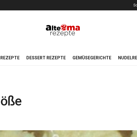
So
REZEPTE
DESSERT REZEPTE
GEMÜSEGERICHTE
NUDELR
löße