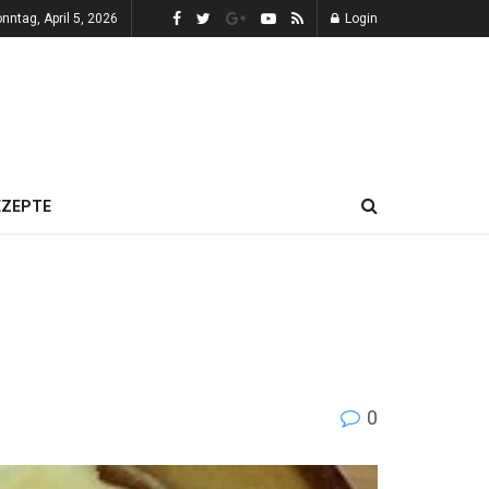
nntag, April 5, 2026
Login
EZEPTE
0