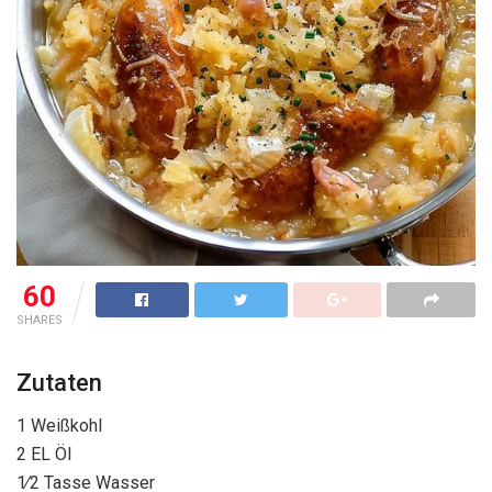
60
SHARES
Zutaten
1 Weißkohl
2 EL Öl
1∕2 Tasse Wasser