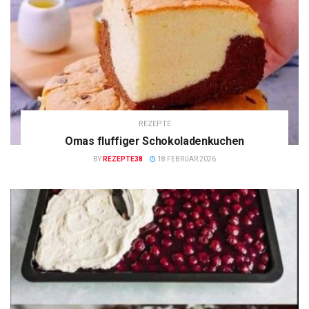
REZEPTE
Omas fluffiger Schokoladenkuchen
BY
REZEPTE38
18 FEBRUAR 2026