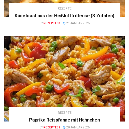
REZEPTE
Käsetoast aus der Heißluftfritteuse (3 Zutaten)
BY
REZEPTE38
21 JANUAR 2026
REZEPTE
Paprika Reispfanne mit Hähnchen
BY
REZEPTE38
20 JANUAR 2026