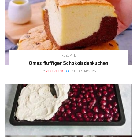
REZEPTE
Omas fluffiger Schokoladenkuchen
BY
REZEPTE38
18 FEBRUAR 2026