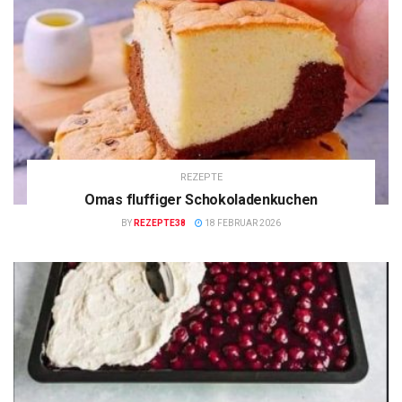
REZEPTE
Omas fluffiger Schokoladenkuchen
BY
REZEPTE38
18 FEBRUAR 2026