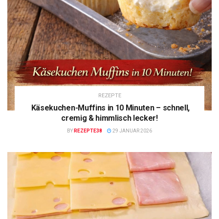
REZEPTE
Käsekuchen-Muffins in 10 Minuten – schnell,
cremig & himmlisch lecker!
BY
REZEPTE38
29 JANUAR 2026