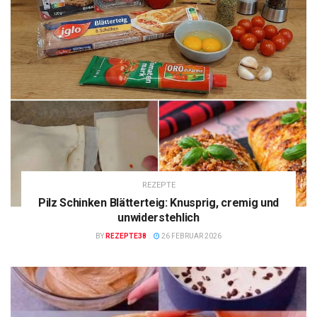
REZEPTE
Pilz Schinken Blätterteig: Knusprig, cremig und
unwiderstehlich
BY
REZEPTE38
26 FEBRUAR 2026